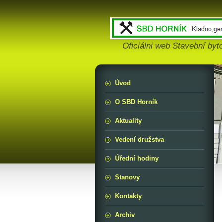
Oficiálni web Stavební byt
Úvod
O SBD Horník
Aktuality
Vedení družstva
Úřední hodiny
Stanovy
Kontakty
Archiv