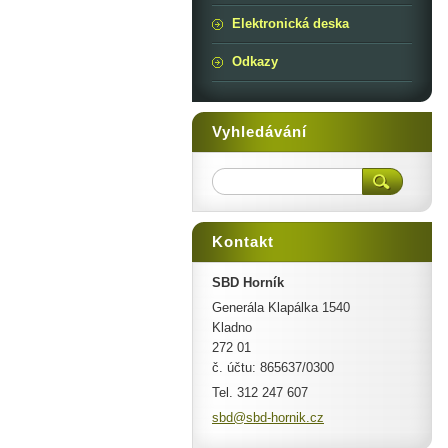
Elektronická deska
Odkazy
Vyhledávání
Kontakt
SBD Horník
Generála Klapálka 1540
Kladno
272 01
č. účtu: 865637/0300
Tel. 312 247 607
sbd@sbd-
hornik.c
z