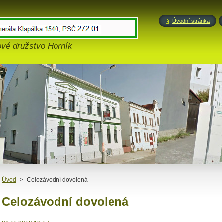
Úvodní stránka
ové družstvo Horník
Úvod
>
Celozávodní dovolená
Celozávodní dovolená