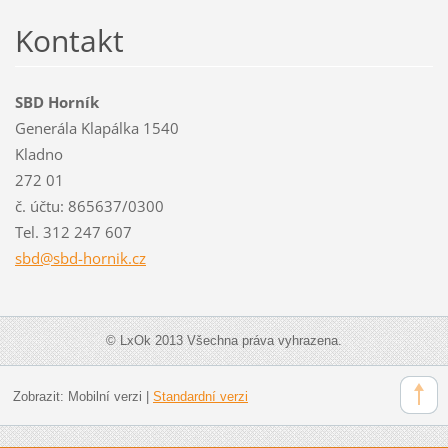
Kontakt
SBD Horník
Generála Klapálka 1540
Kladno
272 01
č. účtu: 865637/0300
Tel. 312 247 607
sbd@sbd-
hornik.c
z
© LxOk 2013 Všechna práva vyhrazena.
Zobrazit:
Mobilní verzi
|
Standardní verzi