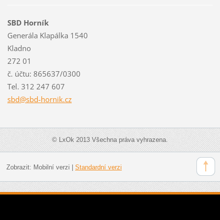
SBD Horník
Generála Klapálka 1540
Kladno
272 01
č. účtu: 865637/0300
Tel. 312 247 607
sbd@sbd-
hornik.c
z
© LxOk 2013 Všechna práva vyhrazena.
Zobrazit:
Mobilní verzi
|
Standardní verzi